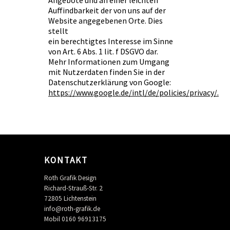
Angebote und an einer leichten
Auffindbarkeit der von uns auf der
Website angegebenen Orte. Dies
stellt
ein berechtigtes Interesse im Sinne
von Art. 6 Abs. 1 lit. f DSGVO dar.
Mehr Informationen zum Umgang
mit Nutzerdaten finden Sie in der
Datenschutzerklärung von Google:
https://www.google.de/intl/de/policies/privacy/.
KONTAKT
Roth Grafik Design
Richard-Strauß-Str. 2
72805 Lichtenstein
info@roth-grafik.de
Mobil 0160 96913175